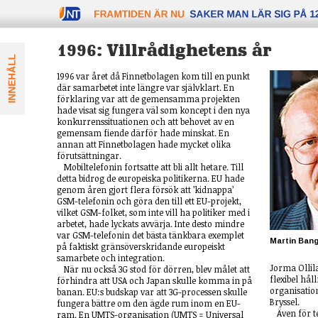
FRAMTIDEN äR NU
1996: Villrådighetens år
1996 var året då Finnetbolagen kom till en punkt
där samarbetet inte längre var självklart. En
förklaring var att de gemensamma projekten
hade visat sig fungera väl som koncept i den nya
konkurrenssituationen och att behovet av en
gemensam fiende därför hade minskat. En
annan att Finnetbolagen hade mycket olika
förutsättningar.
Mobiltelefonin fortsatte att bli allt hetare. Till
detta bidrog de europeiska politikerna. EU hade
genom åren gjort flera försök att ’kidnappa’
GSM-telefonin och göra den till ett EU-projekt,
vilket GSM-folket, som inte vill ha politiker med i
arbetet, hade lyckats avvärja. Inte desto mindre
var GSM-telefonin det bästa tänkbara exemplet
Martin Ban
på faktiskt gränsöverskridande europeiskt
samarbete och integration.
Jorma Ollil
När nu också 3G stod för dörren, blev målet att
flexibel hål
förhindra att USA och Japan skulle komma in på
organisatio
banan. EU:s budskap var att 3G-processen skulle
Bryssel.
fungera bättre om den ägde rum inom en EU-
Även för 
ram. En UMTS-organisation (UMTS = Uni­versal