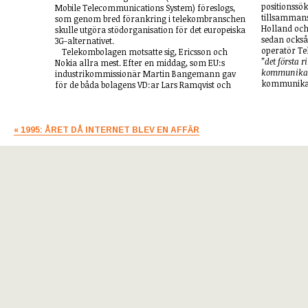
positionssök
Mobile Tele­communications System) föreslogs,
tillsammans 
som genom bred förankring i telekom­branschen
Holland och
skulle utgöra stödorganisation för det europeiska
sedan också 
3G-alternativet.
operatör Tel
Telekombolagen motsatte sig, Ericsson och
”det första r
Nokia allra mest. Efter en middag, som EU:s
kommunikati
industrikommissionär Martin Bangemann gav
kommunikati
för de båda bolagens VD:ar Lars Ramqvist och
« 1995: ÅRET DÅ INTERNET BLEV EN AFFÄR