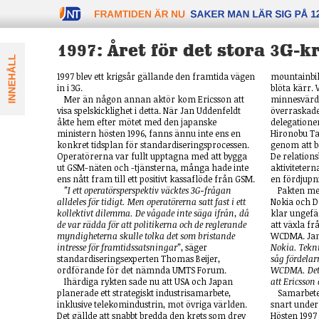
FRAMTIDEN äR NU
1997: Året för det stora 3G-k
1997 blev ett krigsår gällande den framtida vägen
mountainbi
in i 3G.
blöta kärr. 
Mer än någon annan aktör kom Ericsson att
minnesvärd
visa spelskicklighet i detta. När Jan Uddenfeldt
överraskade
åkte hem efter mötet med den japanske
delegatione
ministern hösten 1996, fanns ännu inte ens en
Hironobu Ta
konkret tidsplan för standardiseringsprocessen.
genom att b
Operatörerna var fullt upptagna med att bygga
De relation
ut GSM-näten och -tjänsterna, många hade inte
aktivitetern
ens nått fram till ett positivt kassaflöde från GSM.
en fördjupn
”I ett operatörsperspektiv väcktes 3G-frågan
Pakten me
alldeles för tidigt. Men operatörerna satt fast i ett
Nokia och 
kollektivt dilemma. De vågade inte säga ifrån, då
klar ungefär
de var rädda för att politikerna och de reglerande
att växla fr
myndigheterna skulle tolka det som bristande
WCDMA. Jan
intresse för framtidssatsningar”
, säger
Nokia. Tekni
standardiseringsexperten Thomas Beijer,
såg fördelar
ordförande för det nämnda UMTS Forum.
WCDMA. Det l
Ihärdiga rykten sade nu att USA och Japan
att Ericsson
planerade ett strategiskt industrisamarbete,
Samarbete
inklusive telekomindustrin, mot övriga världen.
snart under
Det gällde att snabbt bredda den krets som drev
Hösten 199