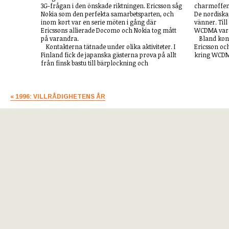
3G-frågan i den önskade riktningen. Ericsson såg
charmoffens
Nokia som den perfekta samarbetsparten, och
De nordiska
inom kort var en serie möten i gång där
vänner. Til
Ericssons allierade Docomo och Nokia tog mått
WCDMA var
på varandra.
Bland kon
Kontakterna tätnade under olika aktiviteter. I
Ericsson oc
Finland fick de japanska gästerna prova på allt
kring WCDMA
från finsk bastu till bärplockning och
« 1996: VILLRÅDIGHETENS ÅR