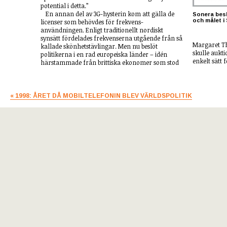
potential i detta.”
En annan del av 3G-hysterin kom att gälla de
Sonera besk
och målet i
licenser som behövdes för frekvens­
användningen. Enligt traditionellt nordiskt
synsätt fördelades frek­venserna utgående från så
Margaret Th
kallade skönhets­tävlingar. Men nu beslöt
skulle aukt­
politikerna i en rad europeiska länder – idén
enkelt sätt 
härstammade från brittiska ekonomer som stod
« 1998: ÅRET DÅ MOBILTELEFONIN BLEV VÄRLDSPOLITIK