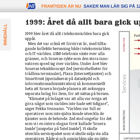
FRAMTIDEN äR NU
1999: Året då allt bara gick 
1999 blev året då allt i telekomvärlden bara gick
uppåt.
Men det var också ett förvirrat år, med till­ta­
gande kollektiv berusning både i telekom­världen
och IT-vär­lden. GSM-tele­fonin växte över alla
gränser, och Soneras rykte som den stora inno­
vatören spred sig över världen. Under året blev
Son­eras teknik­koncept Zed (service­helheter för
trådlösa termi­naler), Plaza (Internet­tjänster) och
Smart­trust (specialiserat på data­skydd och
informations­administration) så kom­mer­siellt
heta att Son­era började plan­era att avkn­oppa
sepa­rata bolag för dem, för att sättas på börsen.
”Klimatet på bolaget var att alla var ivriga att
göra något som världen inte hade sett tidigare”,
säger Pekka Vennamo. ”Världen var full av
opera­törer som inte själva kunde utveckla de
tjänster som de behövde. Zed stod ungefär för det
som vi i en intern slogan först kallade ’Sonera
Inside’ [anspelar på ’Intel Inside’]. Vi skulle
utveckla servicepaket som vi skulle sälja via alla
operatörer. Både vi och omvärlden såg en jätte­