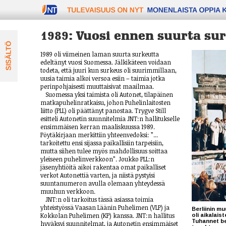
TULEVAISUUS ON NYT
1989: Vuosi ennen suurta su
1989 oli viimeinen laman suurta surkeutta
edeltänyt vuosi Suomessa. Jälkikäteen voidaan
todeta, että juuri kun surkeus oli suurimmillaan,
uusia taimia alkoi versoa esiin – taimia jotka
perinpohjaisesti muuttaisivat maailmaa.
Suomessa yksi taimista oli Autonet, tilapäinen
matkapuhelinratkaisu, johon Puhelinlaitosten
liitto (PLL) oli päättänyt panostaa. Trygve Still
esitteli Autonetin suunnitelmia JNT:n hallitukselle
ensimmäisen kerran maaliskuussa 1989.
Pöytäkirjaan merkittiin yhteenvedoksi: ”...
tarkoitettu ensi sijassa paikallisiin tarpeisiin,
mutta siihen tulee myös mahdollisuus soittaa
yleiseen puhelinverkkoon”. Joukko PLL:n
jäsenyhtiöitä aikoi rakentaa omat paikalliset
verkot Autonettiä varten, ja niistä pystyisi
suuntanumeron avulla olemaan yhteydessä
muuhun verkkoon.
JNT:n oli tarkoitus tässä asiassa toimia
yhteistyössä Vaasan Läänin Puhelimen (VLP) ja
Berliinin m
Kokkolan Puhelimen (KP) kanssa. JNT:n hallitus
oli aikalai
Tuhannet ber
hyväksyi suunnitelmat, ja Autonetin ensimmäiset