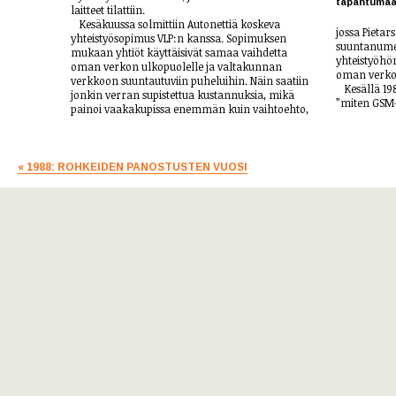
tapahtumaa
laitteet tilattiin.
Kesäkuussa solmittiin Autonettiä koskeva
jossa Pietar
yhteistyösopimus VLP:n kanssa. Sopimuksen
suuntanumer
mukaan yhtiöt käyttäisivät samaa vaihdetta
yhteistyöhö
oman verkon ulkopuolelle ja valtakunnan
oman verko
verkkoon suuntautuviin puheluihin. Näin saatiin
Kesällä 198
jonkin verran supistettua kustannuksia, mikä
”miten GSM
painoi vaakakupissa enemmän kuin vaihtoehto,
« 1988: ROHKEIDEN PANOSTUSTEN VUOSI