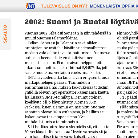
TULEVAISUUS ON NYT
2002: Suomi ja Ruotsi löytäv
Vuonna 2002 Telia osti Soneran ja niin tehdessään
Finnet-yhtiöi
muutti Suomen telemarkkinat.
oli sitä pait
Telian, Soneran ja Telenorin sekä niiden
huomattavas
omistajien neuvottelut käytiin vuodenvaihteessa
muita pidem
median valokehän tavoittamattomissa. Suomessa
ti.fi:n senaik
puheenaiheena oli tietenkin siirtyminen
lijo­ista Jippii
markasta euroon. Ei ollut aivan helppoa tottua
ajautuvan ko
jakamaan tuotteiden eurohinnat 5,94573:lla, jotta
kun taas El
sai ne muutettua vertailun vuoksi markoiksi.
ei ollut tosi­
JNT:llä vuoden alku kului aivan erityisen tiiviisti
onnistunut m
matkapuhelujen parissa. Tammikuun
maan JNT:n a
ensimmäisessä hallituksen kokouksessa todettiin
Ainoaksi tode
yhtiöllä olevan nyt operaattori-asemansa kautta
pai­lij­aksi ko
hallussaan UMTS-toimilupa. Pienimuotoinen
JNT päätti
koekäyttö oli jo käynnistetty Suomen 3G:n
uusmerkintä
verkossa, kuten aiemmin on mainittu. Suomen
Pääomistaj
sanottiin olevan 3G:n etulinjassa, ja hallitus sai
ja maksoi han
kokouksessa tarkem­paa tietoa 3G:n
siirtyivät Pi
mahdollistamista toiminnoista.
Vaikka anten
Silti hallitus totesi hyvin yksimielisesti, että uutta
Pietarsaaren
3G-verkkoa tulisi rakentaa ”hyvin varovaisesti ja
mutta nyt se
vain kaupallisesti järkeväksi katsottavassa
Kuten aiemmi