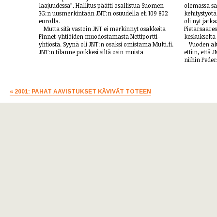
laajuudessa”. Hallitus päätti osallistua Suomen
olemassa sa
3G:n uusmer­kin­tään JNT:n osuudella eli 109 802
kehit­ys­työ
eurolla.
oli nyt jatk
Mutta sitä vastoin JNT ei merkinnyt osakkeita
Pietarsaaress
Finnet-yhtiöiden muodostamasta Nettiportti-
keskukselta 
yhtiöstä. Syynä oli JNT:n osaksi omistama Multi.fi.
Vuoden alu
JNT:n tilanne poikkesi siltä osin muista
ett­iin, että
niihin Peders
« 2001: PAHAT AAVISTUKSET KÄVIVÄT TOTEEN