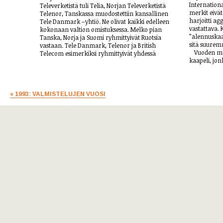
Internationa
Televerketistä tuli Telia, Norjan Televerketistä
merkit eivät
Telenor, Tanskassa muodostettiin kansallinen
harjoitti agg
Tele Danmark –yhtiö. Ne olivat kaikki edelleen
vastattava. 
kokonaan valtion omistuksessa. Melko pian
”alennuskaa
Tanska, Norja ja Suomi ryhmittyivät Ruotsia
sitä suurem
vastaan. Tele Danmark, Telenor ja British
Vuoden mer
Telecom esimerkiksi ryhmittyivät yhdessä
kaapeli, jon
« 1993: VALMISTELUJEN VUOSI