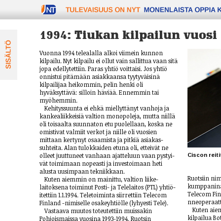
TULEVAISUUS ON NYT
1994: Tiukan kilpailun vuosi
Vuonna 1994 telealalla alkoi viimein kunnon
kilpailu. Nyt kilpailu ei ollut vain sallittua vaan sitä
jopa edellytettiin. Paras yhtiö voittaisi. Jos yhtiö
onnistui pitämään asiakkaansa tyyty­väisinä
kilpailijaa heikommin, pelin henki oli
hyväksyttävä: silloin häviää. Ennemmin tai
myöhemmin.
Kehityssuunta ei ehkä miellyttänyt vanhoja ja
kankealiikkeisiä valtion monopoleja, mutta niillä
oli toisaalta suunnaton etu puolellaan, koska ne
omistivat valmiit verkot ja niille oli vuosien
mittaan kertynyt osaamista ja pitkiä asiakas­
suhteita. Alan tulokkaiden etuna oli, ettei­vät ne
olleet juuttu­neet vanhaan ajatteluun vaan pystyi­
Ciscon reiti
vät toimi­maan nopeasti ja invest­oimaan heti
alusta uusimpaan tekniikkaan.
Ruotsiin nim
Kuten aiemmin on mainittu, valtion liike­
kumppanina 
laitoksena toiminut Posti- ja Telelaitos (PTL) yhtiö­
Telecom Finl
itettiin 1.1.1994. Tele­toiminta siirrettiin Tele­com
nneoperaatt
Finland -nimi­selle osake­yhtiölle (lyhyesti Tele).
Kuten aie
Vastaava muutos toteutettiin muissakin
kilpailua Bo
Pohjoismaissa vuosina 1993-1994. Ruotsin