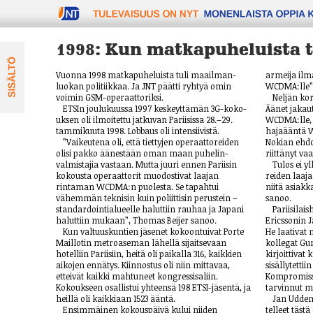
TULEVAISUUS ON NYT
1998: Kun matkapuheluista t
Vuonna 1998 matkapuheluista tuli maail­man­
armeija ilm
luokan politiikkaa. Ja JNT päätti ryh­tyä omin
WCDMA:lle”,
voimin GSM-operaattoriksi.
Neljän kor
ETSIn joulukuussa 1997 keskeyttämän 3G-koko­
Äänet jakaut
uksen oli ilmoitettu jatkuvan Pariisissa 28.–29.
WCDMA:lle,
tammi­kuuta 1998. Lobbaus oli intensi­ivistä.
hajaääntä W
”Vaikeutena oli, että tiettyjen operaattoreiden
Nokian ehdot
olisi pakko äänestään oman maan puhelin­
riittänyt v
valmis­tajia vastaan. Mutta juuri ennen Pariisin
Tulos ei y
kokousta operaattorit muodostivat laajan
reiden laaj
rintaman WCDMA:n puolesta. Se tapahtui
niitä asiakk
vähemmän teknisin kuin poliittisin perustein –
sanoo.
standardointialueelle haluttiin rauhaa ja Japani
Pariisilais
haluttiin mukaan”, Thomas Beijer sanoo.
Ericssonin 
Kun valtuuskuntien jäsenet kokoontuivat Porte
He laativat
Maillotin metroaseman lähellä sijaitsevaan
kollegat Gu
hotelliin Pariisiin, heitä oli paikalla 316, kaikkien
kirjoittivat
aikojen ennätys. Kiinnostus oli niin mittavaa,
sisällytettii
etteivät kaikki mahtuneet kongressisaliin.
Kompromissi
Kokoukseen osallistui yhteensä 198 ETSI-jäsentä, ja
tarvinnut m
heillä oli kaikkiaan 1523 ääntä.
Jan Udden
Ensimmäinen kokouspäivä kului niiden
telleet täs