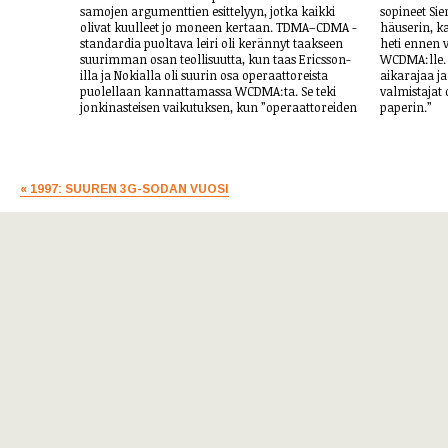
samojen argumenttien esittelyyn, jotka kaikki
sopineet Si
olivat kuulleet jo moneen kertaan. TDMA–CDMA -
häuserin, k
standardia puoltava leiri oli kerännyt taakseen
heti ennen v
suurimman osan teollisuutta, kun taas Ericsson­
WCDMA:lle. 
illa ja Nokialla oli suurin osa opera­attoreista
aikarajaa ja
puolellaan kannattamassa WCDMA:ta. Se teki
valmistajat 
jonkinasteisen vaikutuksen, kun ”operaatto­reiden
paperin.”
« 1997: SUUREN 3G-SODAN VUOSI